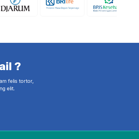
il ?
am felis tortor,
g elit.