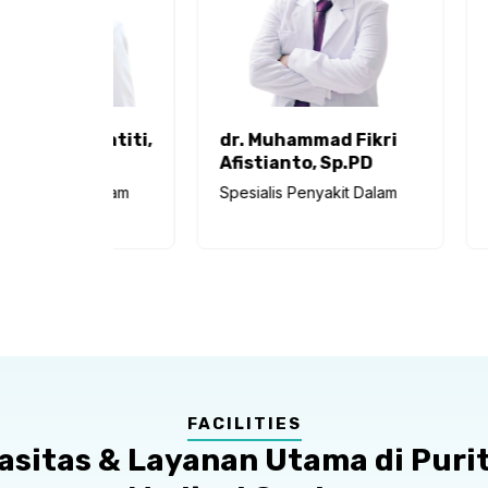
i Satiti,
dr. Muhammad Fikri
dr. Irsya
Afistianto, Sp.PD
Spesialis P
t Dalam
Spesialis Penyakit Dalam
FACILITIES
asitas & Layanan Utama di Puri