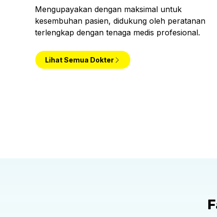
Mengupayakan dengan maksimal untuk
kesembuhan pasien, didukung oleh peratanan
terlengkap dengan tenaga medis profesional.
Lihat Semua Dokter
.B
dr. Andri Feisal
dr. Ika Ayu Dew
Nasution, Sp.B,
Sp.PD
FINACS, FICS
Spesialis Penyaki
Spesialis Bedah Umum
F