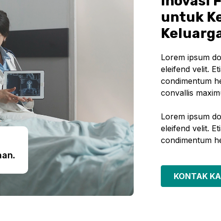
Inovasi 
untuk K
Keluarg
Lorem ipsum dolo
eleifend velit. Et
condimentum hen
convallis maxim
Lorem ipsum dolo
eleifend velit. Et
condimentum he
aan.
KONTAK KA