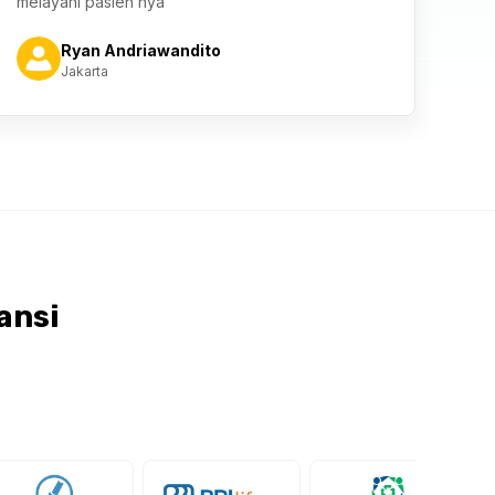
melayani pasien nya
Ryan Andriawandito
Jakarta
ansi