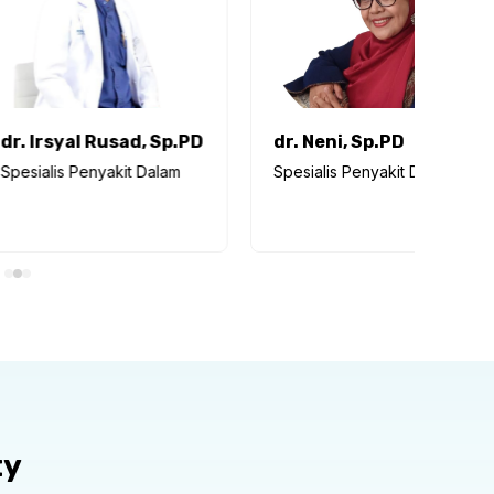
l Rusad, Sp.PD
dr. Neni, Sp.PD
dr.
enyakit Dalam
Spesialis Penyakit Dalam
Spes
ty