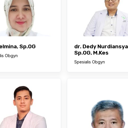
Helmina, Sp.OG
dr. Dedy Nurdiansya
Sp.OG, M.Kes
lis Obgyn
Spesialis Obgyn