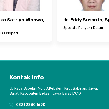
Riko Satriyo Wibowo,
dr. Eddy Susanto, S
T
Spesialis Penyakit Dalam
lis Ortopedi
Kontak Info
Jl. Raya Babelan No.63,Kebalen, Kec. Babelan, Jawa,
Barat, Kabupaten Bekasi, Jawa Barat 17610
0821 2330 1690