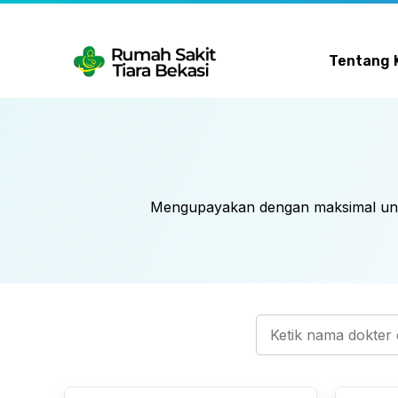
Skip
to
content
Tentang 
Mengupayakan dengan maksimal untu