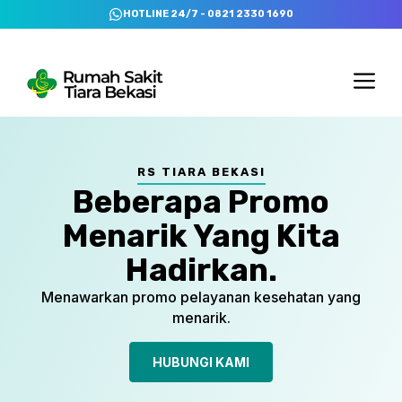
Skip
HOTLINE 24/7 - 0821 2330 1690
to
content
Me
RS TIARA BEKASI
Beberapa Promo
Menarik Yang Kita
Hadirkan.
Menawarkan promo pelayanan kesehatan yang
menarik.
HUBUNGI KAMI