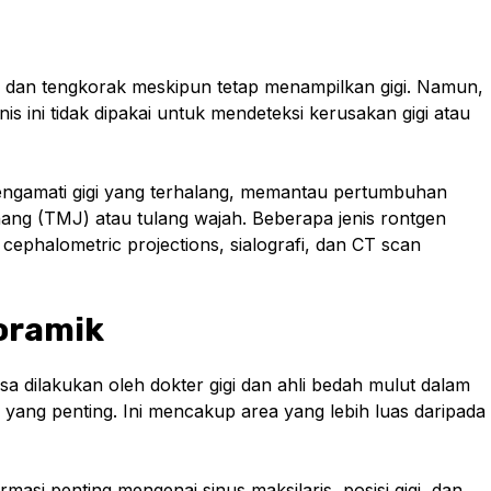
g dan tengkorak meskipun tetap menampilkan gigi. Namun,
enis ini tidak dipakai untuk mendeteksi kerusakan gigi atau
engamati gigi yang terhalang, memantau pertumbuhan
ang (TMJ) atau tulang wajah. Beberapa jenis rontgen
cephalometric projections, sialografi, dan CT scan
oramik
 dilakukan oleh dokter gigi dan ahli bedah mulut dalam
k yang penting. Ini mencakup area yang lebih luas daripada
asi penting mengenai sinus maksilaris, posisi gigi, dan