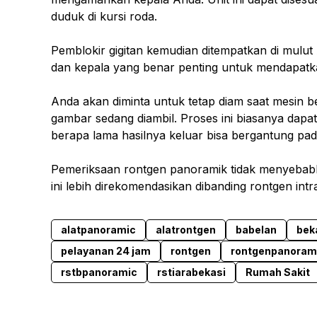
duduk di kursi roda.
Pemblokir gigitan kemudian ditempatkan di mulut
dan kepala yang benar penting untuk mendapatk
Anda akan diminta untuk tetap diam saat mesin be
gambar sedang diambil. Proses ini biasanya dapa
berapa lama hasilnya keluar bisa bergantung pada
Pemeriksaan rontgen panoramik tidak menyebabk
ini lebih direkomendasikan dibanding rontgen intra
alatpanoramic
alatrontgen
babelan
bek
pelayanan 24 jam
rontgen
rontgenpanoram
rstbpanoramic
rstiarabekasi
Rumah Sakit