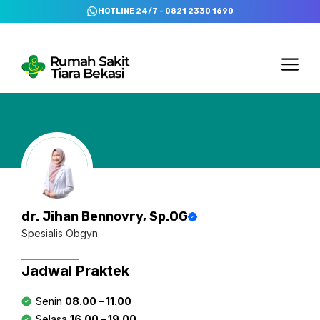
Skip
HOTLINE 24/7 - 0821 2330 1690
to
content
Me
dr. Jihan Bennovry, Sp.OG
Spesialis Obgyn
Jadwal Praktek
Senin
08.00 – 11.00
Selasa
16.00 – 19.00